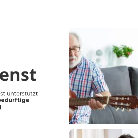
enst
t unterstützt
bedürftige
g